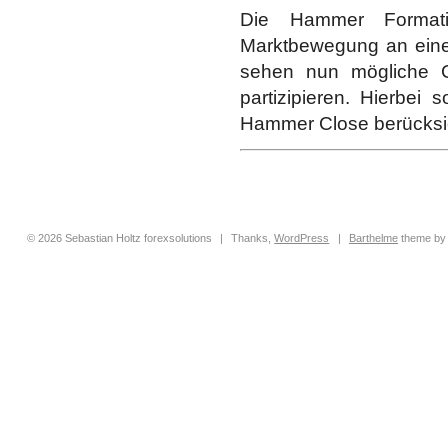
Die Hammer Formatio
Marktbewegung an einer
sehen nun mögliche 
partizipieren. Hierbei
Hammer Close berücksic
© 2026 Sebastian Holtz forexsolutions
|
Thanks,
WordPress
|
Barthelme
theme b