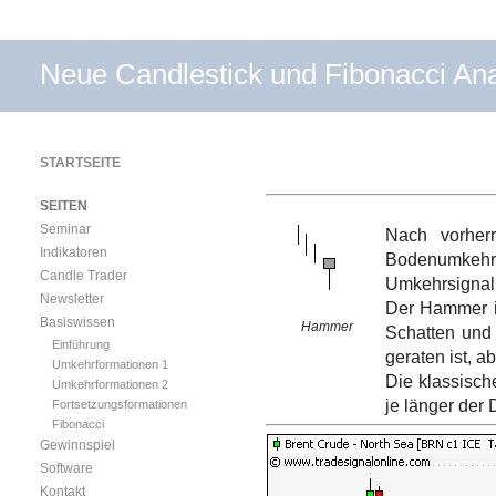
Neue Candlestick und Fibonacci An
STARTSEITE
SEITEN
Seminar
Nach vorher
Indikatoren
Bodenumkehr
Candle Trader
Umkehrsignal
Newsletter
Der Hammer i
Basiswissen
Hammer
Schatten und 
Einführung
geraten ist, 
Umkehrformationen 1
Die klassisch
Umkehrformationen 2
je länger der 
Fortsetzungsformationen
Fibonacci
Gewinnspiel
Software
Kontakt