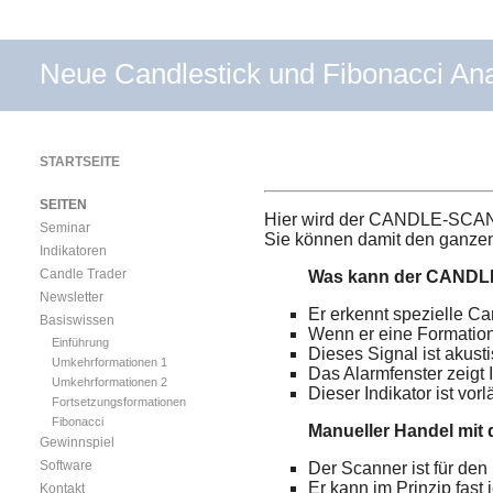
Neue Candlestick und Fibonacci An
STARTSEITE
SEITEN
Hier wird der CANDLE-SCANNER
Seminar
Sie können damit den ganzen
Indikatoren
Candle Trader
Was kann der CAND
Newsletter
Er erkennt spezielle Ca
Basiswissen
Wenn er eine Formation 
Einführung
Dieses Signal ist akust
Umkehrformationen 1
Das Alarmfenster zeigt
Umkehrformationen 2
Dieser Indikator ist vor
Fortsetzungsformationen
Fibonacci
Manueller Handel m
Gewinnspiel
Software
Der Scanner ist für de
Er kann im Prinzip fast 
Kontakt