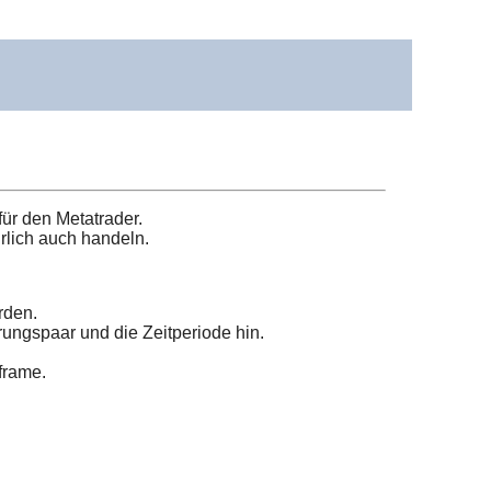
ür den Metatrader.
lich auch handeln.
rden.
rungspaar und die Zeitperiode hin.
frame.