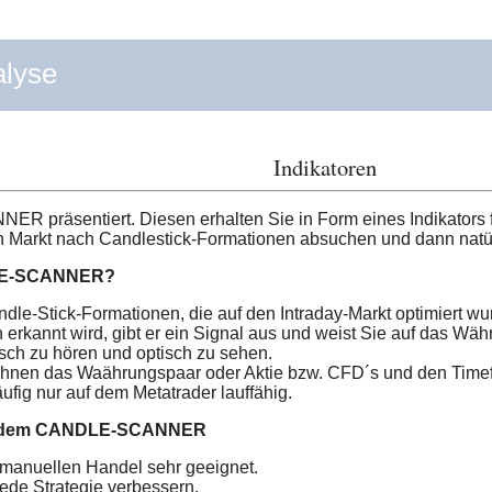
alyse
Indikatoren
 präsentiert. Diesen erhalten Sie in Form eines Indikators f
 Markt nach Candlestick-Formationen absuchen und dann natür
LE-SCANNER?
ndle-Stick-Formationen, die auf den Intraday-Markt optimiert wu
erkannt wird, gibt er ein Signal aus und weist Sie auf das Wäh
isch zu hören und optisch zu sehen.
 Ihnen das Waährungspaar oder Aktie bzw. CFD´s und den Time
läufig nur auf dem Metatrader lauffähig.
it dem CANDLE-SCANNER
n manuellen Handel sehr geeignet.
jede Strategie verbessern.