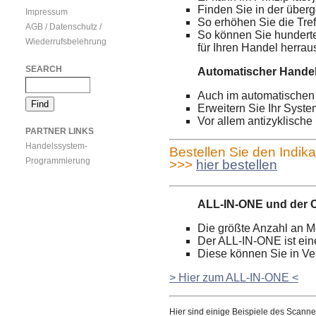
Finden Sie in der über
Impressum
So erhöhen Sie die Tref
AGB / Datenschutz /
So können Sie hunderte
Wiederrufsbelehrung
für Ihren Handel herra
SEARCH
Automatischer Hand
Auch im automatischen 
Erweitern Sie Ihr Syste
Vor allem antizyklische
PARTNER LINKS
Handelssystem-
Bestellen Sie den Ind
Programmierung
>>>
hier bestellen
ALL-IN-ONE und de
Die größte Anzahl an M
Der ALL-IN-ONE ist ein
Diese können Sie in Ve
> Hier zum ALL-IN-ONE <
Hier sind einige Beispiele des Scanner