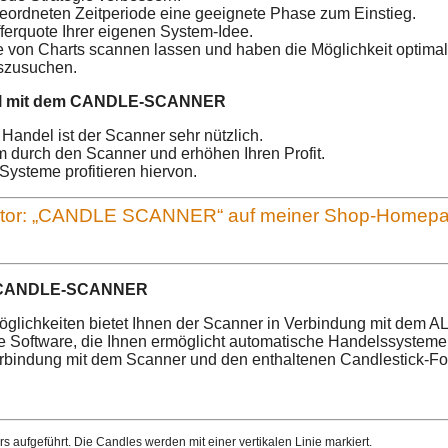
geordneten Zeitperiode eine geeignete Phase zum Einstieg.
ferquote Ihrer eigenen System-Idee.
 von Charts scannen lassen und haben die Möglichkeit optimal
uszusuchen.
el mit dem CANDLE-SCANNER
Handel ist der Scanner sehr nützlich.
m durch den Scanner und erhöhen Ihren Profit.
 Systeme profitieren hiervon.
ikator: „CANDLE SCANNER“ auf meiner Shop-Homep
r CANDLE-SCANNER
öglichkeiten bietet Ihnen der Scanner in Verbindung mit dem 
e Software, die Ihnen ermöglicht automatische Handelssysteme 
rbindung mit dem Scanner und den enthaltenen Candlestick-For
s aufgeführt. Die Candles werden mit einer vertikalen Linie markiert.