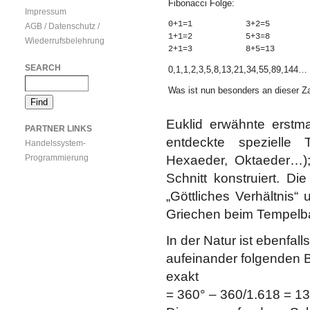
Fibonacci Folge:
Impressum
0+1=1 		3+2=5	 	13+8=21

AGB / Datenschutz /
1+1=2 		5+3=8		21+13=34

Wiederrufsbelehrung
SEARCH
0,1,1,2,3,5,8,13,21,34,55,89,144…
Was ist nun besonders an dieser Z
Euklid erwähnte erstm
PARTNER LINKS
entdeckte spezielle 
Handelssystem-
Hexaeder, Oktaeder…)
Programmierung
Schnitt konstruiert. Di
„Göttliches Verhältnis
Griechen beim Tempelba
In der Natur ist ebenfal
aufeinander folgenden B
exakt
= 360° – 360/1.618 = 1