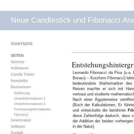
Neue Candlestick und Fibonacci An
STARTSEITE
SEITEN
Entstehungshinterg
Seminar
Indikatoren
Leonardo Fibonacci da Pisa (u.a. 
Candle Trader
Bonacij – Kurzform Fibonacci) lebte
Newsletter
bedeutendste Mathematiker des M
Basiswissen
Reisen machte er sich mit Hand
Einführung
vertraut und studierte mathematisc
Umkehrformationen 1
Nach einer Ägyptenreise veröffen
Umkehrformationen 2
(Buch der Kalkulationen. Er führ
Fortsetzungsformationen
und entwickelte die berühmte
Fib
Fibonacci
diese Zahlenfolge dadurch, dass si
Gewinnspiel
die Addition der beiden vorherigen
in der Natur).
Software
Kontakt