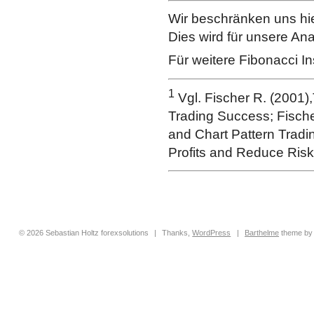
Wir beschränken uns hie
Dies wird für unsere An
Für weitere Fibonacci In
1
Vgl. Fischer R. (2001)
Trading Success; Fischer
and Chart Pattern Tradi
Profits and Reduce Risk
© 2026 Sebastian Holtz forexsolutions
|
Thanks,
WordPress
|
Barthelme
theme b