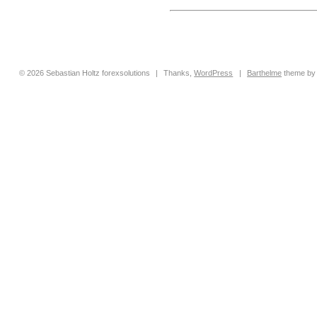
© 2026 Sebastian Holtz forexsolutions
|
Thanks,
WordPress
|
Barthelme
theme b