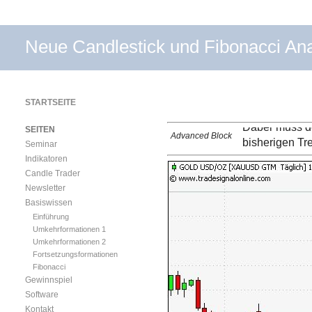
Neue Candlestick und Fibonacci An
Advanced Bloc
interpretieren i
Die erste Ker
dritte Kerze 
STARTSEITE
Dies ist ein e
Dabei muss de
SEITEN
Advanced Block
bisherigen Tre
Seminar
Indikatoren
Candle Trader
Newsletter
Basiswissen
Einführung
Umkehrformationen 1
Umkehrformationen 2
Fortsetzungsformationen
Fibonacci
Gewinnspiel
Software
Kontakt