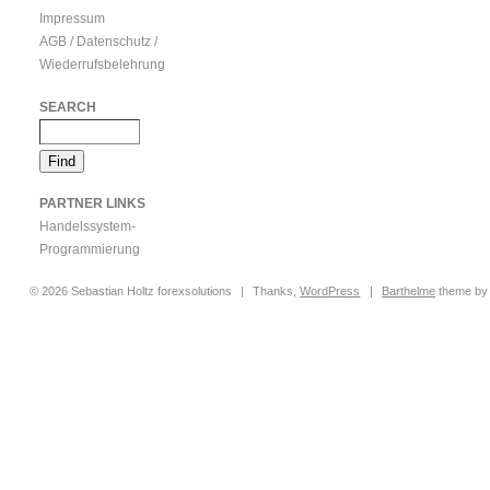
Impressum
AGB / Datenschutz /
Wiederrufsbelehrung
SEARCH
PARTNER LINKS
Handelssystem-
Programmierung
© 2026 Sebastian Holtz forexsolutions
|
Thanks,
WordPress
|
Barthelme
theme b