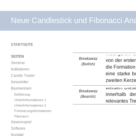
Neue Candlestick und Fibonacci An
Die Beakaway
Kerzen dar, di
Die erste Ker
STARTSEITE
Trend charakt
niedrigerem S
SEITEN
Breakaway
von der erste
Das Breakaway
Seminar
(Bullish)
die Formation
Richtung des
Indikatoren
eine starke b
implizieren,
Candle Trader
zweiten Kerze
sollte auf B
Newsletter
werden. Diese
Basiswissen
Breakaway
innerhalb d
Einführung
(Bearish)
relevantes Tr
Umkehrformationen 1
Umkehrformationen 2
Fortsetzungsformationen
Fibonacci
Gewinnspiel
Software
Kontakt